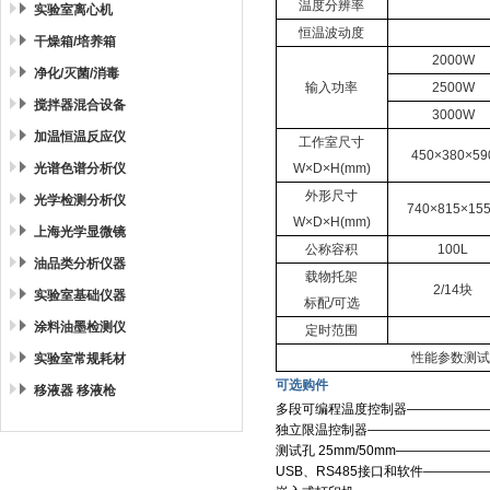
温度分辨率
实验室离心机
恒温波动度
干燥箱/培养箱
2000W
净化/灭菌/消毒
输入功率
2500W
搅拌器混合设备
3000W
加温恒温反应仪
工作室尺寸
45
0
×
380
×
59
光谱色谱分析仪
W
×
D
×
H(mm)
外形尺寸
光学检测分析仪
74
0
×
8
15
×
1
5
W
×
D
×
H(mm)
上海光学显微镜
公称容积
100L
油品类分析仪器
载物托架
2/14
块
实验室基础仪器
标配
/
可选
涂料油墨检测仪
定时范围
性能参数测试
实验室常规耗材
可选购件
移液器 移液枪
多段可编程温度控制器——————
独立限温控制器—————————
测试孔
25mm/50mm
———————
USB
、
RS485
接口和软件—————