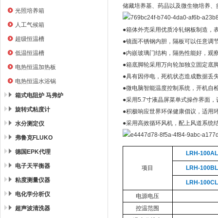
储藏培养基、药品以及微生物培养、
光照培养箱
人工气候箱
●箱体外壳采用优质冷轧钢板制造，
超级恒温槽
●镜面不锈钢内胆，隔板可以任意调
低温恒温槽
●内嵌玻璃门结构，隔热性能好，观
●箱底脚轮采用万向轮加独立固定底
电热恒温加热板
●具有因停电，死机状态造成数据丢
电热恒温水浴锅
●微电脑智能温度控制系统，开机自
箱式电阻炉 马弗炉
●采用
5.7
寸液晶屏菜单式操作界面，
旋转式粘度计
●积极响应世界环保健康倡议，适用
●采用高效循环风机，配上风道系统
水分测定仪
弗鲁克FLUKO
德国EPK代理
LRH-100AL
电子天平衡器
项目
LRH-100BL
粘度测量仪器
LRH-100CL
电化学分析仪
电源电压
超声波清洗器
控温范围