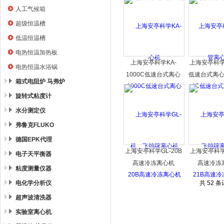
人工气候箱
超级恒温槽
低温恒温槽
电热恒温加热板
上海安亭科学KA-
上海安亭科学T
电热恒温水浴锅
1000C低速台式离心
低速台式离
箱式电阻炉 马弗炉
机，飞鸽牌离心机
牌离
旋转式粘度计
水分测定仪
弗鲁克FLUKO
德国EPK代理
上海安亭科学GL-20B
上海安亭科学G
电子天平衡器
高速冷冻离心机
高速冷冻
粘度测量仪器
电化学分析仪
共 52 
超声波清洗器
实验室离心机