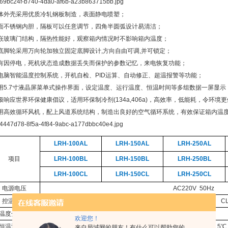
体外壳采用优质冷轧钢板制造，表面静电喷塑；
面不锈钢内胆，隔板可以任意调节，四角半圆弧设计易清洁；
嵌玻璃门结构，隔热性能好，观察箱内情况时不影响箱内温度；
底脚轮采用万向轮加独立固定底脚设计
,
方向自由可调
,
并可锁定；
有因停电，死机状态造成数据丢失而保护的参数记忆，来电恢复功能；
电脑智能温度控制系统，开机自检、
PID
运算、自动修正、超温报警等功能；
用
5.7
寸液晶屏菜单式操作界面，设定温度、运行温度、恒温时间等多组数据一屏显示
极响应世界环保健康倡议，适用环保制冷剂
(134a,406a)
，高效率，低能耗，令环境更
用高效循环风机，配上风道系统结构，制造出良好的空气循环系统，有效保证箱内温
LRH-100AL
LRH-150AL
LRH-250AL
项目
LRH-100BL
LRH-150BL
LRH-250BL
LRH-100CL
LRH-150CL
LRH-250CL
电源电压
AC220V
50Hz
控温范围
AL: -10
~
65
℃
BL: -20
~
65
℃
CL
温度分辨率
0.1
℃
欢迎您！
恒温波动度
高温±
0.5
℃
低温±
0.5
℃
来自局域网的朋友！有什么可以帮助您的