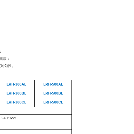
；
健康；
度均匀性。
LRH-300AL
LRH-500AL
LRH-300BL
LRH-500BL
LRH-300CL
LRH-500CL
: -40
~
65
℃