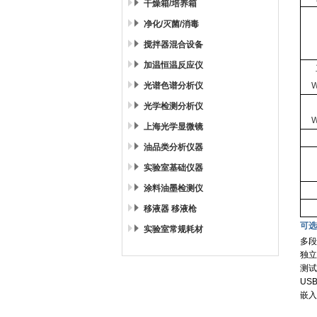
干燥箱/培养箱
净化/灭菌/消毒
搅拌器混合设备
加温恒温反应仪
光谱色谱分析仪
光学检测分析仪
上海光学显微镜
油品类分析仪器
实验室基础仪器
涂料油墨检测仪
移液器 移液枪
可选
实验室常规耗材
多段
独立
测试
US
嵌入