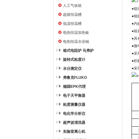
人工气候箱
●箱
超级恒温槽
●镜
低温恒温槽
●内
●箱
电热恒温加热板
●具
电热恒温水浴锅
●微
箱式电阻炉 马弗炉
●采
旋转式粘度计
●积
●采
水分测定仪
弗鲁克FLUKO
德国EPK代理
电子天平衡器
粘度测量仪器
电化学分析仪
超声波清洗器
实验室离心机