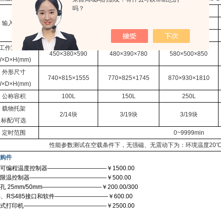
吗？
2000W
2500W
3000W
输入功率
2500W
3000W
4000W
3000W
3500W
5200W
工作室尺寸
45
0
×
380
×
590
48
0
×
390
×
7
8
0
58
0
×
5
0
0
×
8
5
0
W
×
D
×
H(mm)
外形尺寸
74
0
×
8
15
×
1
555
77
0
×
8
25
×
1
745
870
×
930
×
1810
W
×
D
×
H(mm)
公称容积
100L
150L
250L
载物托架
2/14
块
3/19
块
3/19
块
标配
/
可选
定时范围
0
~
9999min
性能参数测试在空载条件下，无强磁、无震动下为：环境温度
20
购件
可编程温度控制器——————————￥
1500.00
限温控制器—————————————￥
500.00
孔
25mm/50mm
——————————￥
200.00/300
B
、
RS485
接口和软件—————————￥
600.00
式打印机——————————————￥
2500.00