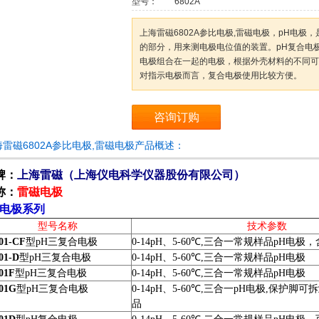
型号：
6802A
上海雷磁6802A参比电极,雷磁电极，pH电极
的部分，用来测电极电位值的装置。pH复合电
电极组合在一起的电极，根据外壳材料的不同可
对指示电极而言，复合电极使用比较方便。
咨询订购
海雷磁6802A参比电极,雷磁电极产品概述：
牌：
上海雷磁（
上海仪电科学仪器股份有限公司
）
称：
雷磁电极
H电极系列
型号名称
技术参数
01-CF
型
pH
三复合电极
0-14pH
、
5-60
℃
,
三合一常规样品
pH
电极，
01-D
型
pH
三复合电极
0-14pH
、
5-60
℃
,
三合一常规样品
pH
电极
01F
型
pH
三复合电极
0-14pH
、
5-60
℃
,
三合一常规样品
pH
电极
01G
型
pH
三复合电极
0-14pH
、
5-60
℃
,
三合一
pH
电极
,
保护脚可拆
品