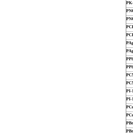
PK-
PN
PN
PC
PC
PAg
PAg
PPb
PPb
PC
PCN
PI-
PI-
PC
PCu
PBr
PBr