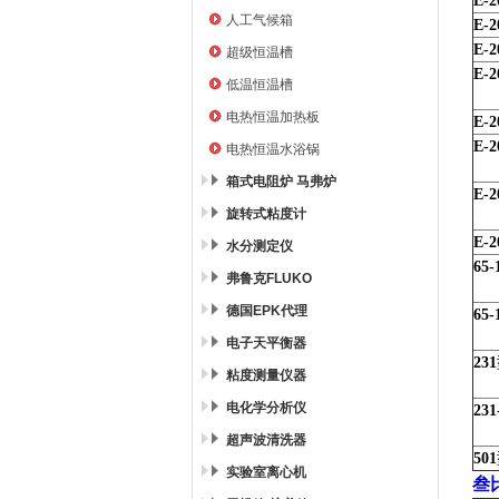
E-2
人工气候箱
E-2
E-2
超级恒温槽
E-2
低温恒温槽
电热恒温加热板
E-2
E-2
电热恒温水浴锅
箱式电阻炉 马弗炉
E-2
旋转式粘度计
E-2
水分测定仪
65-
弗鲁克FLUKO
德国EPK代理
65-
电子天平衡器
231
粘度测量仪器
电化学分析仪
231
超声波清洗器
501
实验室离心机
叁