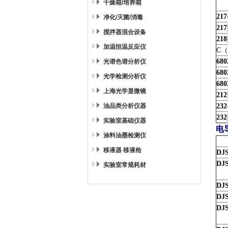
干燥箱/培养箱
217
净化/灭菌/消毒
217
搅拌器混合设备
218
加温恒温反应仪
C
（
680
光谱色谱分析仪
680
光学检测分析仪
680
上海光学显微镜
212
油品类分析仪器
232
232
实验室基础仪器
电
涂料油墨检测仪
移液器 移液枪
DJS
DJS
实验室常规耗材
DJS
DJS
DJ