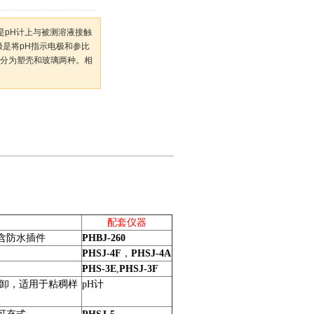
，是pH计上与被测溶液接触
极是将pH指示电极和参比
分为塑壳和玻璃两种。相
配套仪器
含防水插件
PHBJ-260
PHSJ-4F
，
PHSJ-4A
PHS-3E
,
PHSJ-3F
卸，适用于粘稠样
pH
计