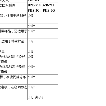
可充式
PHSJ-5
含防水插件
DZB-718
,
DZB-712
PHS-3C
、
PHS-3G
卸，适用于粘稠样
pH
计
pH
计
测量样品，还适用于
pH
计
，适用于特殊样品
pH
计
测量
pH
计
合样品和高污染样
pH
计
度降低
合样品和高污染样
pH
计
度降低
极，在密闭静态条
pH
计
比电极，在密闭静态
pH
计
pH
、离子计