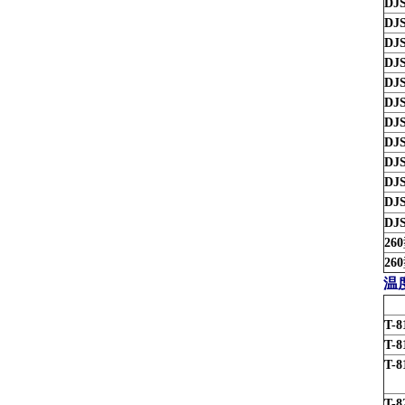
DJ
DJS
DJS
DJ
DJ
DJ
DJ
DJS
DJS
DJ
DJ
DJS
260
260
温
T-8
T-8
T-8
T-8