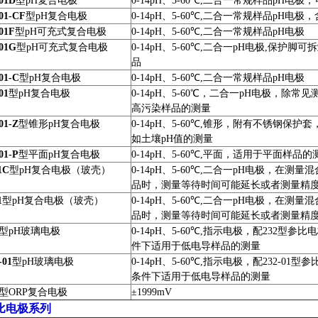
01D
型
pH
复合电极
0-14pH
、
5-60
℃
,
二合一常规样品
pH
电极，
01-CF
型
pH
复合电极
0-14pH
、
5-60
℃
,
二合一常规样品
pH
电极，
01F
型
pH
可充式复合电极
0-14pH
、
5-60
℃
,
二合一常规样品
pH
电极
01G
型
pH
可充式复合电极
0-14pH
、
5-60
℃
,
二合一
pH
电极
,
保护脚可拆
品
01-C
型
pH
复合电极
0-14pH
、
5-60
℃
,
二合一常规样品
pH
电极
01
型
pH
复合电极
0-14pH
、
5-60
℃，二合一
pH
电极，除常见
高污染样品的测量
01-Z
型锥形
pH
复合电极
0-14pH
、
5-60
℃
,
锥形，附有不锈钢保护套
如土壤
pH
值的测量
01-P
型平面
pH
复合电极
0-14pH
、
5-60
℃
,
平面，适用于平面样品的
1C
型
pH
复合电极（玻壳）
0-14pH
、
5-60
℃
,
二合一
pH
电极，在测量混
品时，测量等待时间可能延长或者测量精
1
型
pH
复合电极（玻壳）
0-14pH
、
5-60
℃
,
二合一
pH
电极，在测量混
品时，测量等待时间可能延长或者测量精
型
pH
玻璃电极
0-14pH
、
5-60
℃
,
指示电极，配
232
型参比电
件下适用于低电导样品的测量
-01
型
pH
玻璃电极
0-14pH
、
5-60
℃
,
指示电极，配
232-01
型参
条件下适用于低电导样品的测量
型
ORP
复合电极
±
1999mV
比电极系列