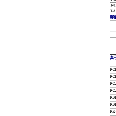
T-8
T-8
溶
离
PCI
PCI
PCa
PCa
PB
PB
PK