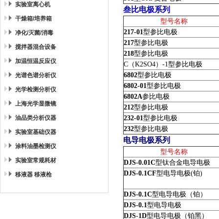
实验室离心机
叁比电极系列
干燥箱/培养箱
型号名称
217-01
型参比电极
净化/灭菌/消毒
217
型参比电极
搅拌器混合设备
218
型参比电极
加温恒温反应仪
C
（
K2SO4
）
-1
型参比电极
6802
型参比电极
光谱色谱分析仪
6802-01
型参比电极
光学检测分析仪
6802A
参比电极
上海光学显微镜
212
型参比电极
油品类分析仪器
232-01
型参比电极
232
型参比电极
实验室基础仪器
电导电极系列
涂料油墨检测仪
型号名称
实验室常规耗材
DJS-0.01C
型钛合金电导电极
DJS-0.1CF
型电导电极(铂)
移液器 移液枪
DJS-0.1C
型电导电极（铂）
DJS-0.1
型电导电极
DJS-1D
型电导电极（铂黑）