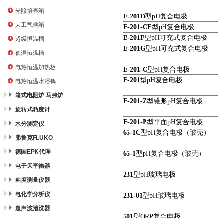
光照培养箱
E-201D
型
pH
复合电极
人工气候箱
E-201-CF
型
pH
复合电极
E-201F
型
pH
可充式复合电极
超级恒温槽
E-201G
型
pH
可充式复合电极
低温恒温槽
电热恒温加热板
E-201-C
型
pH
复合电极
E-201
型
pH
复合电极
电热恒温水浴锅
箱式电阻炉 马弗炉
E-201-Z
型锥形
pH
复合电极
旋转式粘度计
E-201-P
型平面
pH
复合电极
水分测定仪
65-1C
型
pH
复合电极（玻壳）
弗鲁克FLUKO
德国EPK代理
65-1
型
pH
复合电极（玻壳）
电子天平衡器
231
型
pH
玻璃电极
粘度测量仪器
电化学分析仪
231-01
型
pH
玻璃电极
超声波清洗器
501
型
ORP
复合电极