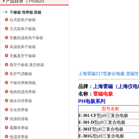
| Product
产品目录
干燥箱 培养箱 烘箱
台式鼓风干燥箱
上海右一仪器有限公司
立式鼓风干燥箱
充氮恒温鼓风干燥箱
高温鼓风干燥箱
充氮真空干燥箱
真空干燥箱 真空烘箱
上海雷磁217型参比电极,雷磁
热空气消毒箱
干燥培养两用箱
品牌：
上海雷磁（
上海仪电
电热恒温培养箱
名称：
雷磁电极
隔水式培养箱
PH电极系列
型号名称
生化培养箱
E-301-CF
型
pH
三复合电极
恒温恒湿箱
E-301-D
型
pH
三复合电极
霉菌培养箱
E-301F
型
pH
三复合电极
E-301G
型
pH
三复合电极
低温培养箱