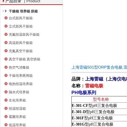
| Product
产品目录
干燥箱 培养箱 烘箱
台式鼓风干燥箱
上海右一仪器有限公司
立式鼓风干燥箱
充氮恒温鼓风干燥箱
高温鼓风干燥箱
充氮真空干燥箱
真空干燥箱 真空烘箱
上海雷磁501型ORP复合电极
热空气消毒箱
干燥培养两用箱
品牌：
上海雷磁（
上海仪电
电热恒温培养箱
名称：
雷磁电极
隔水式培养箱
PH电极系列
型号名称
生化培养箱
E-301-CF
型
pH
三复合电极
恒温恒湿箱
E-301-D
型
pH
三复合电极
霉菌培养箱
E-301F
型
pH
三复合电极
E-301G
型
pH
三复合电极
低温培养箱