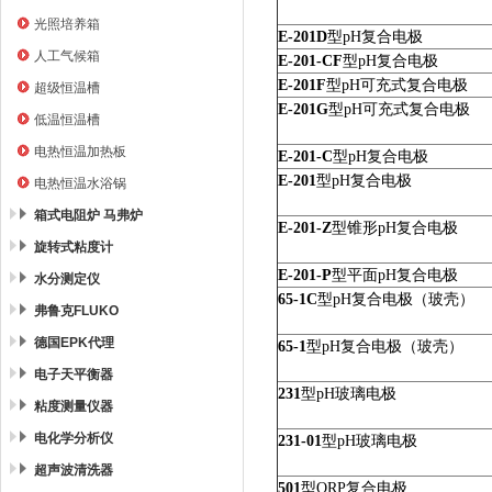
光照培养箱
E-201D
型
pH
复合电极
人工气候箱
E-201-CF
型
pH
复合电极
E-201F
型
pH
可充式复合电极
超级恒温槽
E-201G
型
pH
可充式复合电极
低温恒温槽
电热恒温加热板
E-201-C
型
pH
复合电极
E-201
型
pH
复合电极
电热恒温水浴锅
箱式电阻炉 马弗炉
E-201-Z
型锥形
pH
复合电极
旋转式粘度计
E-201-P
型平面
pH
复合电极
水分测定仪
65-1C
型
pH
复合电极（玻壳）
弗鲁克FLUKO
德国EPK代理
65-1
型
pH
复合电极（玻壳）
电子天平衡器
231
型
pH
玻璃电极
粘度测量仪器
电化学分析仪
231-01
型
pH
玻璃电极
超声波清洗器
501
型
ORP
复合电极