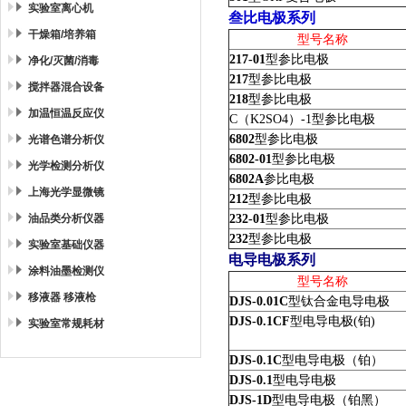
实验室离心机
叁比电极系列
干燥箱/培养箱
型号名称
217-01
型参比电极
净化/灭菌/消毒
217
型参比电极
搅拌器混合设备
218
型参比电极
加温恒温反应仪
C
（
K2SO4
）
-1
型参比电极
6802
型参比电极
光谱色谱分析仪
6802-01
型参比电极
光学检测分析仪
6802A
参比电极
上海光学显微镜
212
型参比电极
油品类分析仪器
232-01
型参比电极
232
型参比电极
实验室基础仪器
电导电极系列
涂料油墨检测仪
型号名称
移液器 移液枪
DJS-0.01C
型钛合金电导电极
DJS-0.1CF
型电导电极(铂)
实验室常规耗材
DJS-0.1C
型电导电极（铂）
DJS-0.1
型电导电极
DJS-1D
型电导电极（铂黑）