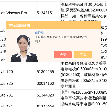
高粘稠样品
pH
电极
(0-14pH
统
(
需另配电缆
ME52300004
Lab Viscous Pro
51343151
样品，如：各种膏霜类化妆
酪、果酱、油漆涂料等
离子敏场效应
(ISFET)
电极
(
Lab 490
51302305
欢迎您！
Mini-DIN
接口及
1.2m
电缆
来自局域网的朋友！有什么可以帮助您的
E 701
12100938
四环电导电极
(70us/cm-199
吗？
E703
12107278
电导电极
(10us/cm-200mS/c
E740
12107088
低电导电极（
0.01-500uS/
电导电极
(10uS/cm-500mS/
Lab 710
51302256
率较高的有机溶液及水溶液
电导电极
(0-500uS/cm,0-10
Lab 720
51302255
(51302153)
，玻璃材质
,
适
电导电极
(0-500uS/cm,0-10
Lab 725
30014160
率的测量
电导电极
(10uS/cm-1000mS
Lab 731
51344020
电导率较高的水溶液的测量
超纯水电导率电极
(0.001-5
Lab 741
51344024