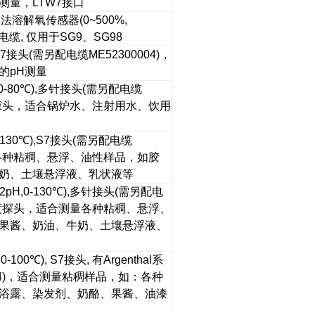
测量，
LTW7
接口
学法溶解氧传感器
(0~500%,
电缆
,
仅用于
SG9
、
SG98
S7
接头
(
需另配电缆
ME52300004)
，
的
pH
测量
0-80
℃
),
多针接头
(
需另配电缆
探头，适合锅炉水、注射用水、饮用
-130
℃
),S7
接头
(
需另配电缆
各种粘稠、悬浮、油性样品，如胶
奶、土壤悬浮液、乳状液等
12pH,0-130
℃
),
多针接头
(
需另配电
度探头，适合测量各种粘稠、悬浮、
果酱、奶油、牛奶、土壤悬浮液、
,0-100
℃
), S7
接头
,
有
Argenthal
系
)
，适合测量粘稠样品，如：各种
浴露、染发剂、奶酪、果酱、油漆