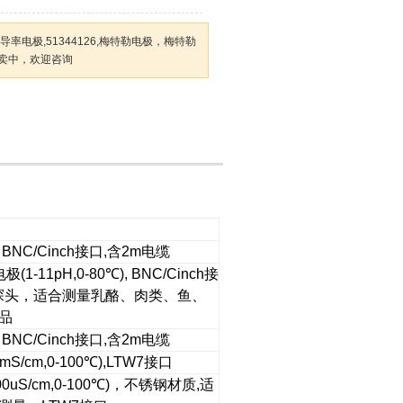
水电导率电极,51344126,梅特勒电极，梅特勒
卖中，欢迎咨询
，
BNC/Cinch
接口
,
含
2m
电缆
电极
(1-11pH,0-80
℃
), BNC/Cinch
接
探头，适合测量乳酪、肉类、鱼、
品
，
BNC/Cinch
接口
,
含
2m
电缆
mS/cm,0-100
℃
),LTW7
接口
00uS/cm,0-100
℃
)
，不锈钢材质
,
适