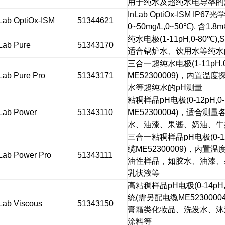
用于纯水及超纯水电导率的
InLab OptiOx-ISM IP67
光
Lab OptiOx-ISM
51344621
0~50mg/L,0~50
℃
),
含
1.8m
纯水电极
(1-11pH,0-80
℃
),
Lab Pure
51343170
适合锅炉水、饮用水等纯水
三合一超纯水电极
(1-11pH,
Lab Pure Pro
51343171
ME52300009)
，内置温度
水等超纯水的
pH
测量
粘稠样品
pH
电极
(0-12pH,0
Lab Power
51343110
ME52300004)
，适合测量
水、油漆、果酱、奶油、牛
三合一粘稠样品
pH
电极
(0-
缆
ME52300009)
，内置温
Lab Power Pro
51343111
油性样品，如胶水、油漆、
乳状液等
高粘稠样品
pH
电极
(0-14pH
统
(
需另配电缆
ME52300004
Lab Viscous
51343150
膏霜类化妆品、洗发水、沐
涂料等