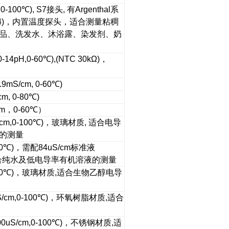
,0-100
℃
), S7
接头
,
有
Argenthal
系
)
，内置温度探头，适合测量粘稠
品、洗发水、沐浴露、染发剂、奶
0-14pH,0-60
℃
),(NTC 30kΩ)
，
.9mS/cm, 0-60
℃
)
m, 0-80
℃
)
cm
，
0-60
℃）
cm,0-100
℃
)
，玻璃材质
,
适合电导
的测量
0
℃
)
，需配
84uS/cm
标准液
合纯水及低电导率有机溶液的测量
0
℃
)
，玻璃材质
,
适合生物乙醇电导
/cm,0-100
℃
)
，环氧树脂材质
,
适合
00uS/cm,0-100
℃
)
，不锈钢材质
,
适