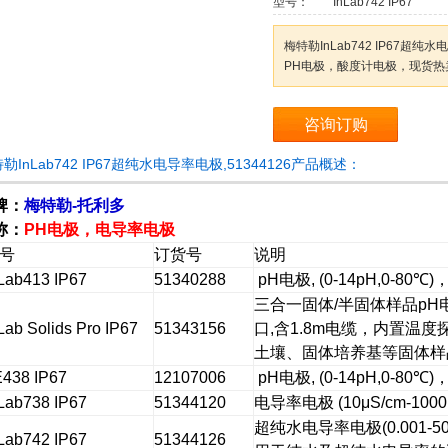
型号：
InLab742 IP67
梅特勒InLab742 IP67超纯
PH电极，酸度计电极，现货热
咨询订购
勒InLab742 IP67超纯水电导率电极,51344126产品概述：
牌：
梅特勒-托利多
称：
PH电极，电导率电极
号
订货号
说明
Lab413 IP67
51340288
pH
电极
, (0-14pH,0-80
℃
)
三合一固体
/
半固体样品
pH
Lab Solids Pro IP67
51343156
口
,
含
1.8m
电缆，内置温度
土壤、固体培养基等固体样
E438 IP67
12107006
pH
电极
, (0-14pH,0-80
℃
)
Lab738 IP67
51344120
电导率电极
(10μS/cm-1000
超纯水电导率电极
(0.001-5
Lab742 IP67
51344126