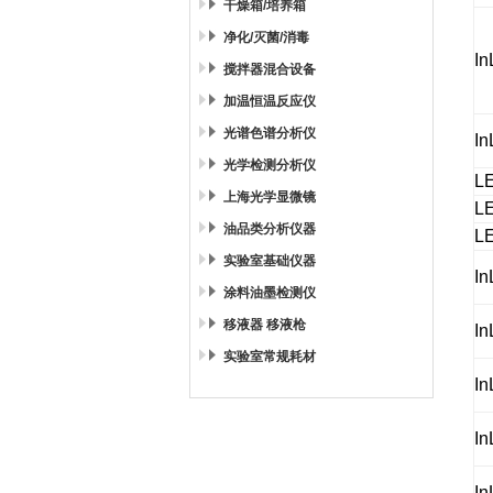
干燥箱/培养箱
净化/灭菌/消毒
In
搅拌器混合设备
加温恒温反应仪
光谱色谱分析仪
In
光学检测分析仪
L
上海光学显微镜
L
油品类分析仪器
L
实验室基础仪器
In
涂料油墨检测仪
移液器 移液枪
In
实验室常规耗材
In
In
In