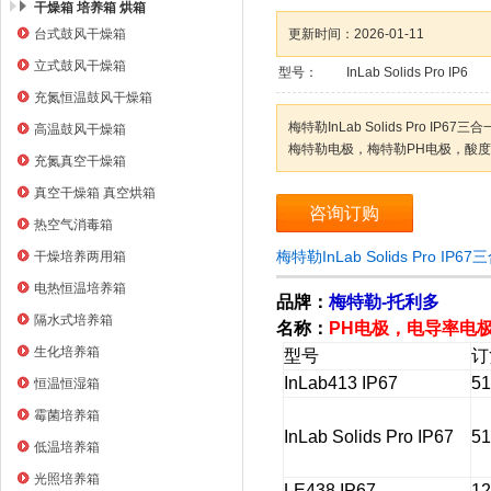
干燥箱 培养箱 烘箱
台式鼓风干燥箱
更新时间：
2026-01-11
上海右一仪器有限公司
立式鼓风干燥箱
型号：
InLab Solids Pro IP6
充氮恒温鼓风干燥箱
梅特勒InLab Solids Pro IP6
高温鼓风干燥箱
梅特勒电极，梅特勒PH电极，酸
充氮真空干燥箱
真空干燥箱 真空烘箱
咨询订购
热空气消毒箱
梅特勒InLab Solids Pro 
干燥培养两用箱
电热恒温培养箱
品牌：
梅特勒-托利多
隔水式培养箱
名称：
PH电极，电导率电
生化培养箱
型号
订
InLab413 IP67
5
恒温恒湿箱
霉菌培养箱
InLab Solids Pro IP67
5
低温培养箱
光照培养箱
LE438 IP67
1