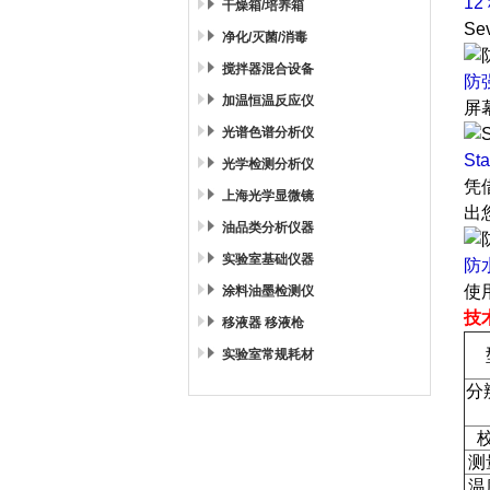
1
干燥箱/培养箱
S
净化/灭菌/消毒
搅拌器混合设备
防
加温恒温反应仪
屏
光谱色谱分析仪
St
光学检测分析仪
凭
上海光学显微镜
出
油品类分析仪器
实验室基础仪器
防
使
涂料油墨检测仪
技
移液器 移液枪
实验室常规耗材
分
测
温