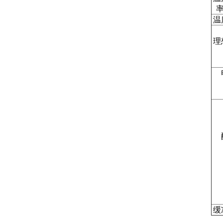
温
理
缓