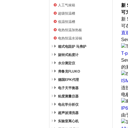
新
人工气候箱
可
超级恒温槽
新
低温恒温槽
可
电热恒温加热板
直
电热恒温水浴锅
S
箱式电阻炉 马弗炉
T
旋转式粘度计
S
水分测定仪
的
弗鲁克FLUKO
德国EPK代理
I
连接
电子天平衡器
电
粘度测量仪器
电化学分析仪
I
超声波清洗器
由
实验室离心机