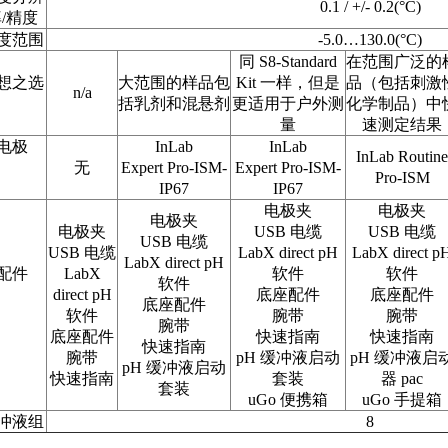
0.1 / +/- 0.2(°C)
率
/
精度
度范围
-5.0…130.0(°C)
同
S8-Standard
在范围广泛的
想之选
大范围的样品包
Kit
一样，但是
品（包括刺激
n/a
括乳剂和混悬剂
更适用于户外测
化学制品）中
量
速测定结果
电极
InLab
InLab
InLab Routine
无
Expert Pro-ISM-
Expert Pro-ISM-
Pro-ISM
IP67
IP67
电极夹
电极夹
电极夹
电极夹
USB
电缆
USB
电缆
USB
电缆
USB
电缆
LabX direct pH
LabX direct p
LabX direct pH
配件
LabX
软件
软件
软件
direct pH
底座配件
底座配件
底座配件
软件
腕带
腕带
腕带
底座配件
快速指南
快速指南
快速指南
腕带
pH
缓冲液启动
pH
缓冲液启
pH
缓冲液启动
快速指南
套装
器
pac
套装
uGo
便携箱
uGo
手提箱
冲液组
8