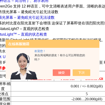
2 种语言 – 简洁明了、易学易用
even2Go 支持 12 种语言，可中文清晰表述用户界面。清晰
强光屏幕 – 避免眩光引起无法读数
幕的对比度在阳光直射下会增强 这保证了屏幕即使在强烈阳光照
atusLight™ – 直观的状态检查
借新的 StatusLight 状态指示灯，您可即刻了解仪表的运行
您的仪表是否已就绪。
欢迎您！
来自局域网的朋友！有什么可以帮助您的
水 USB——安全的数据传输
吗？
用 IP67 USB 接口，可在任何天气条件下随时随地将数据传输至 
术参数：
S8-
S8-
S8-
型号
S8-Meter
Standard Kit
Field Kit
Biotech Kit
辨率
/
精
0.001 / +/- 0.002(pH)
度
校准点
5
量范围
-2.000…20.000(pH)
度分辨