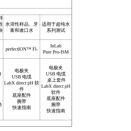
样
性
水溶性样品、牙
适用于超纯水
快
膏和漱口水
系列测试
InLab
perfectION™ Fl-
Pure Pro-ISM
电极夹
电极夹
H
USB
电缆
USB
电缆
桌上套件
LabX direct pH
软
LabX direct pH
件
软件
底座配件
底座配件
腕带
动
腕带
快速指南
快速指南