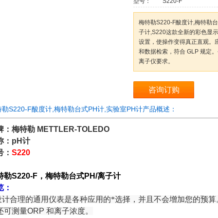
型号：
S220-F
梅特勒S220-F酸度计,梅特勒
子计,S220这款全新的彩色显
设置，使操作变得真正直观。
和数据检索，符合 GLP 规定
离子仪要求。
咨询订购
勒S220-F酸度计,梅特勒台式PH计,实验室PH计产品概述：
：梅特勒 METTLER-TOLEDO
称：pH计
号：
S220
特勒S220-F，梅特勒台式PH/离子计
览：
.设计合理的通用仪表是各种应用的*选择，并且不会增加您的预
还可测量
ORP
和离子浓度。