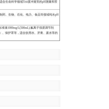
护罩等, 适合生命科学领域Tris缓冲液等的pH测量和常
罩等, 适合制药、生物、石化、电力、食品等领域纯水pH
准液1000mg/L(500mL),氟离子强度调节剂
器（含搅拌子）、保护罩等，适合饮用水、牙膏、废水等的