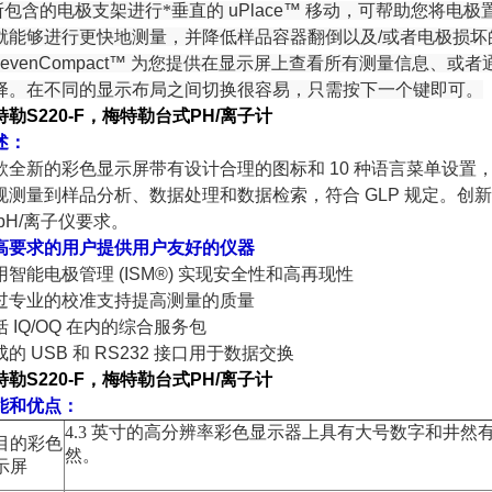
.所包含的电极支架进行*垂直的
uPlace™
移动，可帮助您将电极
就能够进行更快地测量，并降低样品容器翻倒以及
/
或者电极损坏
SevenCompact™
为您提供在显示屏上查看所有测量信息、或者
择。在不同的显示布局之间切换很容易，只需按下一个键即可。
特勒S220-F，梅特勒台式PH/离子计
述：
款全新的彩色显示屏带有设计合理的图标和
10
种语言菜单设置
规测量到样品分析、数据处理和数据检索，符合
GLP
规定。创新
pH/
离子仪要求。
高要求的用户提供用户友好的仪器
用智能电极管理
(ISM®)
实现安全性和高再现性
过专业的校准支持提高测量的质量
括
IQ/OQ
在内的综合服务包
成的
USB
和
RS232
接口用于数据交换
特勒S220-F，梅特勒台式PH/离子计
能和优点：
4.3
英寸的高分辨率彩色显示器上具有大号数字和井然
目的彩色
然。
示屏