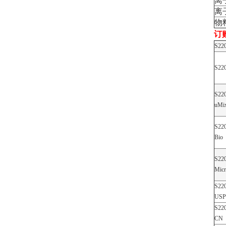
离
离
物料
订
S22
S22
S22
uMi
S22
Bio
S22
Mic
S22
USP
S22
CN