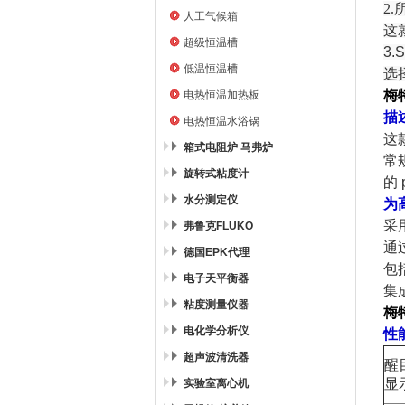
2
人工气候箱
这
超级恒温槽
3.
低温恒温槽
选
梅
电热恒温加热板
描
电热恒温水浴锅
这
箱式电阻炉 马弗炉
常
旋转式粘度计
的
水分测定仪
为
采
弗鲁克FLUKO
通
德国EPK代理
包
电子天平衡器
集
粘度测量仪器
梅
电化学分析仪
性
超声波清洗器
醒
显
实验室离心机