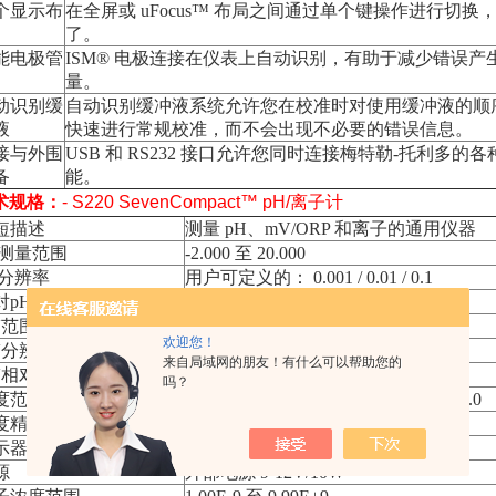
个显示布
在全屏或
uFocus™
布局之间通过单个键操作进行切换
了。
能电极管
ISM®
电极连接在仪表上自动识别，有助于减少错误产
量。
动识别缓
自动识别缓冲液系统允许您在校准时对使用缓冲液的顺
液
快速进行常规校准，而不会出现不必要的错误信息。
接与外围
USB
和
RS232
接口允许您同时连接梅特勒
-
托利多的各
备
能。
术规格：
- S220 SevenCompact™ pH/离子计
短描述
测量 pH、mV/ORP 和离子的通用仪器
H测量范围
-2.000 至 20.000
H分辨率
用户可定义的： 0.001 / 0.01 / 0.1
对pH精度
± 0.002
V范围
-2000.0 至 2000.0
欢迎您！
V分辨率
用户可定义的： 0.1 / 1
来自局域网的朋友！有什么可以帮助您的
V相对性
± 0.2
吗？
度范围 °C
MTC：-30.0 至 130.0 ATC:-5.0 至 130.0
度精度°C
± 0.1
示器
TFT 颜色 4.3 英寸
源
外部电源 9-12V/10W