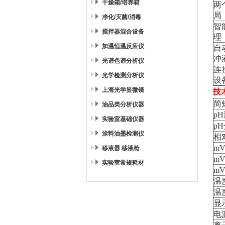
干燥箱/培养箱
两
局
净化/灭菌/消毒
智
搅拌器混合设备
理
加温恒温反应仪
自
冲
光谱色谱分析仪
连
光学检测分析仪
设
上海光学显微镜
技
简
油品类分析仪器
p
实验室基础仪器
p
涂料油墨检测仪
相
m
移液器 移液枪
m
实验室常规耗材
m
温
温
显
电