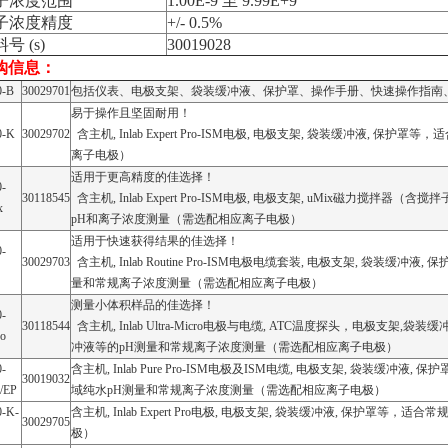
子浓度范围
1.00E-9 至 9.99E+9
子浓度精度
+/- 0.5%
号 (s)
30019028
购信息：
0-B
30029701
包括仪表、电极支架、袋装缓冲液、保护罩、操作手册、快速操作指南
易于操作且坚固耐用！
0-K
30029702
含主机, Inlab Expert Pro-ISM电极, 电极支架, 袋装缓冲液, 
离子电极）
适用于更高精度的佳选择！
0-
30118545
含主机, Inlab Expert Pro-ISM电极, 电极支架, uMix磁力搅
x
pH和离子浓度测量（需选配相应离子电极）
适用于快速获得结果的佳选择！
0-
30029703
含主机, Inlab Routine Pro-ISM电极电缆套装, 电极支架, 袋装缓冲
量和常规离子浓度测量（需选配相应离子电极）
测量小体积样品的佳选择！
0-
30118544
含主机, Inlab Ultra-Micro电极与电缆, ATC温度探头，电极支架,袋
ro
冲液等的pH测量和常规离子浓度测量（需选配相应离子电极）
0-
含主机, Inlab Pure Pro-ISM电极及ISM电缆, 电极支架, 袋装缓
30019032
/EP
域纯水pH测量和常规离子浓度测量（需选配相应离子电极）
0-K-
含主机, Inlab Expert Pro电极, 电极支架, 袋装缓冲液, 保护罩
30029705
极）