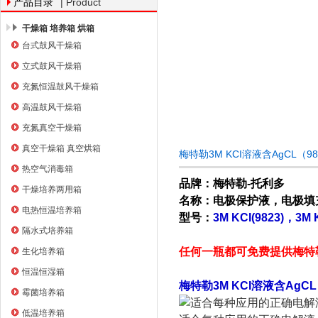
| Product
产品目录
干燥箱 培养箱 烘箱
台式鼓风干燥箱
上海右一仪器有限公司
立式鼓风干燥箱
充氮恒温鼓风干燥箱
高温鼓风干燥箱
充氮真空干燥箱
真空干燥箱 真空烘箱
梅特勒3M KCI溶液含AgCL（
热空气消毒箱
品牌：梅特勒-托利多
干燥培养两用箱
名称：电极保护液，电极填
电热恒温培养箱
型号：
3M KCI(9823)，3M
隔水式培养箱
任何一瓶都可免费提供梅特
生化培养箱
恒温恒湿箱
梅特勒3M KCI溶液含AgC
霉菌培养箱
低温培养箱