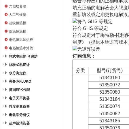
适合每种应用的正确电解液
光照培养箱
填充正确的电解液会大限度
重新填装或定期更换电解液
人工气候箱
超级恒温槽
符合 GHS 等规定
低温恒温槽
符合规定对于梅特勒-托利多
电热恒温加热板
制度》（提供本地语言版本
电热恒温水浴锅
订购信息：
箱式电阻炉 马弗炉
旋转式粘度计
分类
型号(订货号)
水分测定仪
51343180
弗鲁克FLUKO
51350072
德国EPK代理
51350080
电子天平衡器
51343184
51350074
粘度测量仪器
51350082
电化学分析仪
51343185
超声波清洗器
51350076