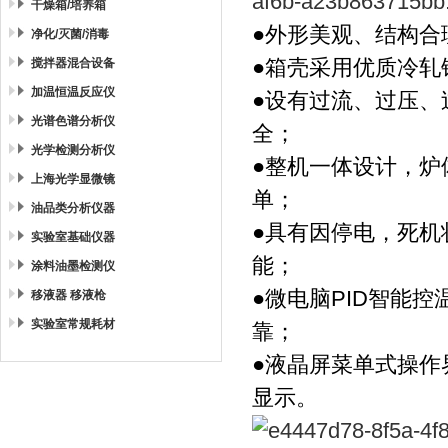
干燥箱/培养箱
●
外形美观、结构合
净化/灭菌/消毒
搅拌器混合设备
●
箱壳采用优质冷轧
加温恒温反应仪
●
设有过流、过压、
光谱色谱分析仪
全；
光学检测分析仪
●
整机一体设计，炉
上海光学显微镜
单；
油品类分析仪器
●
具有因停电，死机
实验室基础仪器
能；
涂料油墨检测仪
●
微电脑
PID
智能控
移液器 移液枪
实验室常规耗材
靠；
●
液晶屏
菜单式操作
显示。