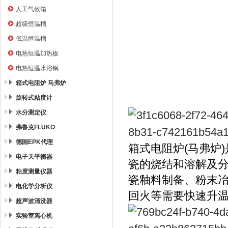
人工气候箱
超级恒温槽
低温恒温槽
电热恒温加热板
电热恒温水浴锅
箱式电阻炉 马弗炉
旋转式粘度计
水分测定仪
弗鲁克FLUKO
德国EPK代理
箱式电阻炉
(
马弗炉
)
电子天平衡器
瓷的烧结和溶解及
粘度测量仪器
瓷釉料制备、粉末
电化学分析仪
回火等需要快速升
超声波清洗器
实验室离心机