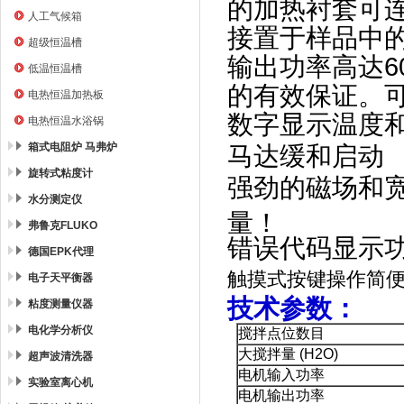
的加热衬套可连
人工气候箱
接置于样品中
超级恒温槽
输出功率高达6
低温恒温槽
的有效保证。可调加
电热恒温加热板
数字显示温度
电热恒温水浴锅
箱式电阻炉 马弗炉
马达缓和启动
旋转式粘度计
强劲的磁场和宽
水分测定仪
量！
弗鲁克FLUKO
错误代码显示
德国EPK代理
触摸式按键操作简
电子天平衡器
技术参数：
粘度测量仪器
电化学分析仪
搅拌点位数目
大搅拌量 (H2O)
超声波清洗器
电机输入功率
实验室离心机
电机输出功率