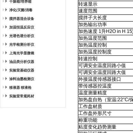
干燥箱/培养箱
转速显示
净化/灭菌/消毒
速度范围
搅拌子大长度
搅拌器混合设备
加热输出功率
加温恒温反应仪
加热速度 1升H2O in H 15
光谱色谱分析仪
加热温度范围
光学检测分析仪
加热温度控制
加热温度控制度
上海光学显微镜
转速控制
油品类分析仪器
可调安全温度回路小值
实验室基础仪器
可调安全温度回路大值
外接温度传感器接口
涂料油墨检测仪
带传感器控温度
移液器 移液枪
温度测量精度
实验室常规耗材
加热盘自热（室温:22°C/
工作盘材质
工作盘外形尺寸
称重功能
粘度变化趋势测量