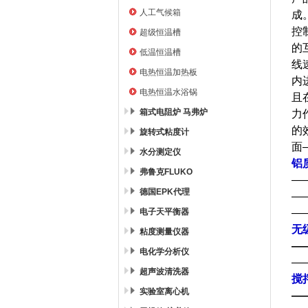
人工气候箱
成
控
超级恒温槽
的
低温恒温槽
线
电热恒温加热板
内
电热恒温水浴锅
且
箱式电阻炉 马弗炉
力
的
旋转式粘度计
面
水分测定仪
铝
弗鲁克FLUKO
—
德国EPK代理
—
电子天平衡器
—
无
粘度测量仪器
—
电化学分析仪
—
超声波清洗器
搅
实验室离心机
—