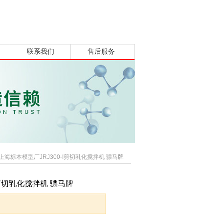
联系我们
售后服务
上海标本模型厂JRJ300-I剪切乳化搅拌机 骠马牌
I剪切乳化搅拌机 骠马牌