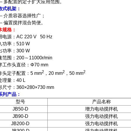
— 多配置的定子扩大应用范围。
放式机架：
— 介质容器选择性广；
— 偏置搅拌混合简便。
本规格：
电源：AC 220 V 50 Hz
入功率：510 W
出功率：300 W
范围：200～11000r/min
拌工作头直径：Φ70 mm
2
2
2
作头定子配置：5 mm
，20 mm
，50 mm
处理量：40 L
尺寸：360×280×730 mm
系列产品：
型号
产品名称
JB50-D
增力电动搅拌机
JB90-D
强力电动搅拌机
JB200-D
强力电动搅拌机
JB300-D
强力电动搅拌机