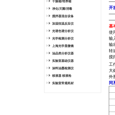
—
干燥箱/培养箱
开
净化/灭菌/消毒
—
搅拌器混合设备
—
加温恒温反应仪
基
光谱色谱分析仪
使用
输
光学检测分析仪
输
上海光学显微镜
转速
油品类分析仪器
搅
实验室基础仪器
工
涂料油墨检测仪
大
移液器 移液枪
外形
同
实验室常规耗材