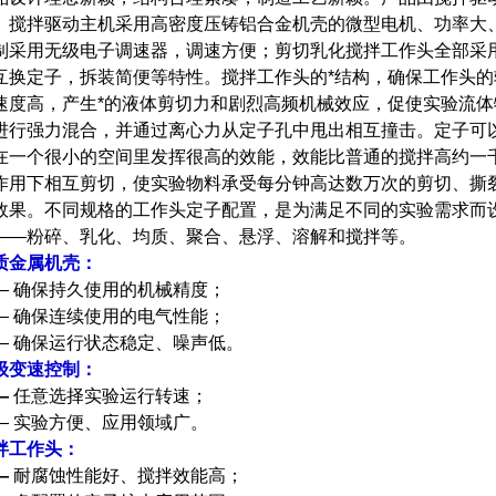
。搅拌驱动主机采用高密度压铸铝合金机壳的微型电机、功率大
制采用无级电子调速器，调速方便；剪切乳化搅拌工作头全部采
互换定子，拆装简便等特性。搅拌工作头的*结构，确保工作头
速度高，产生*的液体剪切力和剧烈高频机械效应，促使实验流
进行强力混合，并通过离心力从定子孔中甩出相互撞击。定子可
在一个很小的空间里发挥很高的效能，效能比普通的搅拌高约一
作用下相互剪切，使实验物料承受每分钟高达数万次的剪切、撕
效果。不同规格的工作头定子配置，是为满足不同的实验需求而
——粉碎、乳化、均质、聚合、悬浮、溶解和搅拌等。
质金属机壳：
— 确保持久使用的机械精度；
— 确保连续使用的电气性能；
— 确保运行状态稳定、噪声低。
级变速控制：
—
任意选择实验运行转速；
— 实验方便、应用领域广。
拌工作头：
—
耐腐蚀性能好、搅拌效能高；