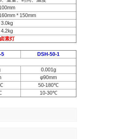
100mm
 160mm * 150mm
3.0kg
4.2kg
卤素灯
-5
DSH-50-1
g
0.001g
m
φ90mm
0℃
50-180℃
℃
10-30℃