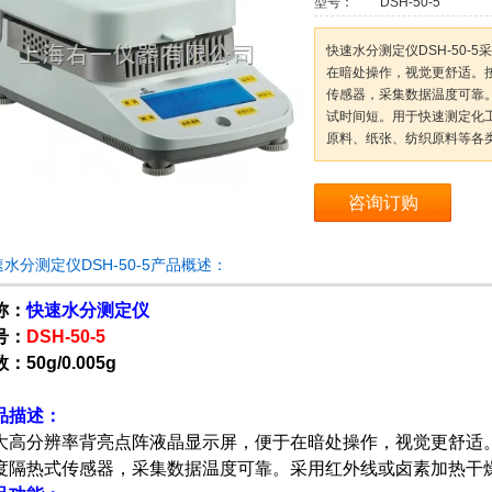
型号：
DSH-50-5
快速水分测定仪DSH-50
在暗处操作，视觉更舒适。
传感器，采集数据温度可靠
试时间短。用于快速测定化
原料、纸张、纺织原料等各
咨询订购
水分测定仪DSH-50-5产品概述：
称：
快速水分测定仪
号：
DSH-50-5
：50g/0.005g
品描述：
大高分辨率背亮点阵液晶显示屏，便于在暗处操作，视觉更舒适
度隔热式传感器，采集数据温度可靠。采用红外线或卤素加热干