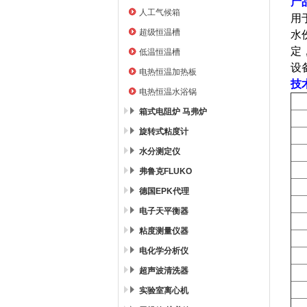
产
人工气候箱
用
超级恒温槽
水
定
低温恒温槽
设
电热恒温加热板
技
电热恒温水浴锅
箱式电阻炉 马弗炉
旋转式粘度计
水分测定仪
弗鲁克FLUKO
德国EPK代理
电子天平衡器
粘度测量仪器
电化学分析仪
超声波清洗器
实验室离心机