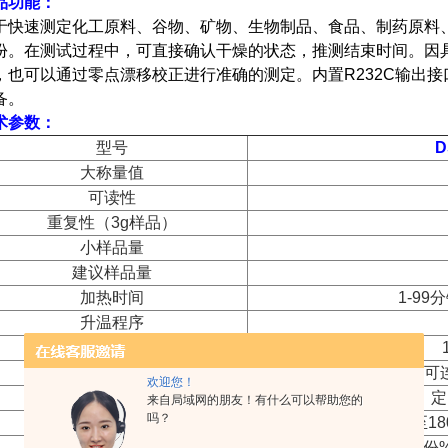
品功能：
于快速测定化工原料、谷物、矿物、生物制品、食品、制药原料
份。在测试过程中，可直接确认干燥的状态，推测结束时间。因
，也可以通过零点漂移校正进行准确的测定。内置R232C输出
备。
术参数：
型号
D
大称量值
可读性
重复性（3g样品）
小样品量
建议样品量
加热时间
1-99
升温程序
操作温度范围
通讯
串口RS232（
欢迎您！
终点控制
定
来自局域网的朋友！有什么可以帮助您的
吗？
加热温度范围
50℃至1
显示内容
固体%、水份