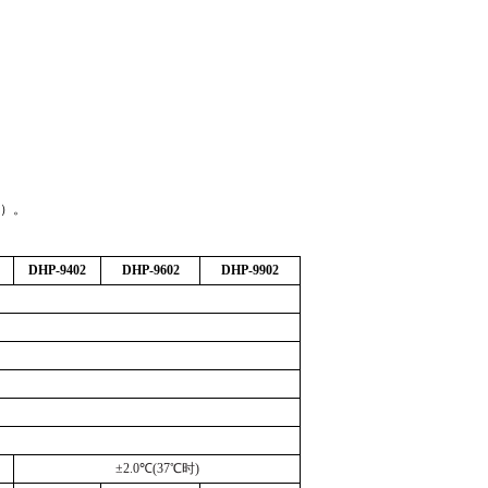
；
）。
DHP-9402
DHP-9602
DHP-9902
±
2.0
℃
(37
℃时
)