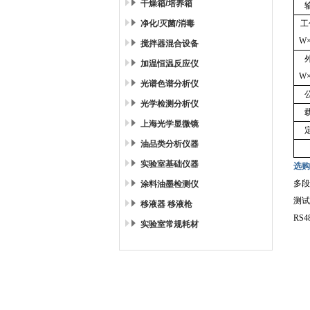
干燥箱/培养箱
净化/灭菌/消毒
工
W×
搅拌器混合设备
加温恒温反应仪
W×
光谱色谱分析仪
光学检测分析仪
上海光学显微镜
油品类分析仪器
实验室基础仪器
选购
多段
涂料油墨检测仪
测试
移液器 移液枪
RS4
实验室常规耗材