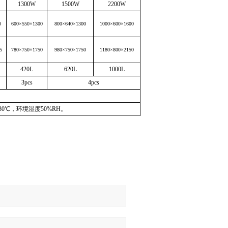
1300W
1500W
2200W
0
600
×
550
×
1300
800
×
640
×
1300
1000
×
600
×
1600
5
780
×
750
×
1750
980
×
750
×
1750
1180
×
800
×
2150
420L
620L
1000L
3pcs
4pcs
30
℃，环境湿度
50%RH
。