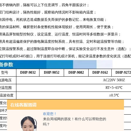
面不锈钢内胆，隔板可以上下任意调节，四角半圆弧设计；
层门结构设计，隔热性能好，观察箱内情况时不影响箱内温度；
有因停电，死机状态造成数据丢失而保护的参数记忆，来电恢复功能；
质的保温材料、橡胶密封条使整机性能体现较好，使用周期长，便于更换；
用液晶屏智能型控制仪，设定温度、运行温度、恒温时间等多组数据一屏显示；
用具有超温偏差保护的微电脑温度控制系统，具有控温、定时和超温报警等功能；
立限温报警系统，超过限制温度即自动中断，保证实验安全运行不发生意外（选配）
配打印机或
RS485
接口，用于连接打印机或计算机，能记录温度参数的变化状况（选配
型号
DHP-9032
DHP-9052
DHP-9082
DHP-9162
DHP-9272
电源电压
AC220V 50HZ
控温范围
RT+5~65
℃
温波动度
±0.5
℃
度分辨率
0.1
℃
循环方式
强制对流
欢迎您！
度控制器
5.7
寸液晶屏
来自局域网的朋友！有什么可以帮助您的
吗？
度均匀度
±
1.5
℃
(37
℃时
)