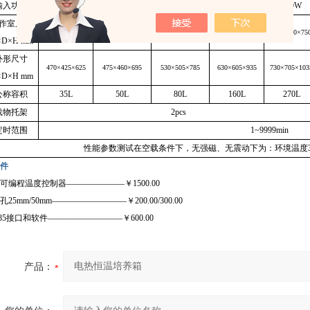
输入功率
200W
250W
350W
550W
700W
作室尺寸
340×320×320
345×355×410
400×400×500
500×500×650
600×600×75
D×H mm
外形尺寸
470×425×625
475×460×695
530×505×785
630×605×935
730×705×103
D×H mm
公称容积
35L
50L
80L
160L
270L
载物托架
2pcs
定时范围
1~9999min
性能参数测试在空载条件下，无强磁、无震动下为：环境温度
件
可编程温度控制器———————￥
1500.00
孔
25mm/50mm
—————————￥
200.00/300.00
85
接口和软件—————————￥
600.00
产品：