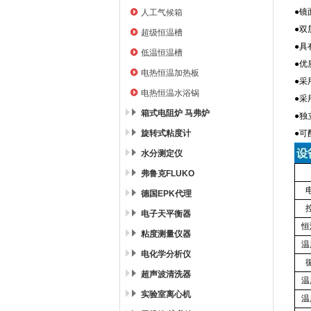
●镜
人工气候箱
●双
超级恒温槽
●具
低温恒温槽
●优
电热恒温加热板
●采
电热恒温水浴锅
●采
箱式电阻炉 马弗炉
●独
旋转式粘度计
●可
水分测定仪
弗鲁克FLUKO
德国EPK代理
电子天平衡器
恒
粘度测量仪器
温
电化学分析仪
超声波清洗器
温
实验室离心机
温