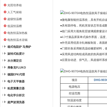
光照培养箱
人工气候箱
超级恒温槽
●微电脑智能控温系统，具有开机自
●具有因停电，死机突发状态等造成
低温恒温槽
●箱门采用大视角双层玻璃观察窗设
电热恒温加热板
●
4.3
寸液晶屏菜单式操作界面，温度
电热恒温水浴锅
●外壳采用优质冷轧钢板制造，表面
箱式电阻炉 马弗炉
●门密封条采用耐高温硅橡胶材料，
旋转式粘度计
●采用风道结构组成高效的热风循环
●后置自动进、排气孔，风道循环系
水分测定仪
弗鲁克FLUKO
德国EPK代理
项目
DHG-903
电子天平衡器
电源电压
粘度测量仪器
控温范围
电化学分析仪
恒温波动度
超声波清洗器