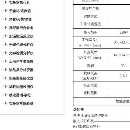
温度分辨率
实验室离心机
温度均匀度
干燥箱/培养箱
控制方式
净化/灭菌/消毒
工作环境温度
搅拌器混合设备
输入功率
850W
加温恒温反应仪
工作室尺寸
340×330×
光谱色谱分析仪
W×D×H（mm）
外形尺寸
光学检测分析仪
625×540×
W×D×H（mm）
上海光学显微镜
容积
30L
油品类分析仪器
载物托架
2/4块
实验室基础仪器
（标配/选配）
托架承重
涂料油墨检测仪
定时范围
移液器 移液枪
性能参数
实验室常规耗材
选配件
多段可编程温度控制器————————
嵌入式打印机————————————
RS485接口和软件——————————