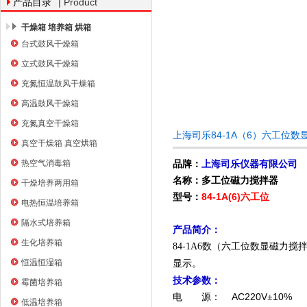
| Product
产品目录
干燥箱 培养箱 烘箱
台式鼓风干燥箱
上海右一仪器有限公司
立式鼓风干燥箱
充氮恒温鼓风干燥箱
高温鼓风干燥箱
充氮真空干燥箱
上海司乐84-1A（6）六工位
真空干燥箱 真空烘箱
热空气消毒箱
品牌：
上海司乐仪器有限公司
名称：多工位磁力搅拌器
干燥培养两用箱
型号：
84-1A(6)六工位
电热恒温培养箱
隔水式培养箱
产品简介：
生化培养箱
84-1A6数（六工位数显磁
恒温恒湿箱
显示。
技术参数：
霉菌培养箱
AC220V
10%
电
源：
±
低温培养箱