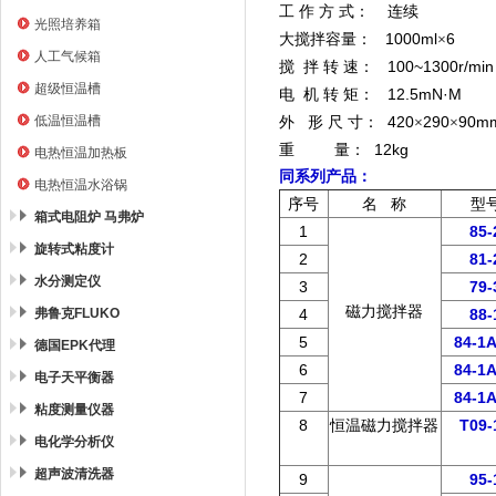
工 作 方 式：
连续
光照培养箱
1000ml
6
大搅拌容量：
×
人工气候箱
100~1300r/min
搅
拌
转
速：
超级恒温槽
12.5m
N
·M
电
机
转 矩：
低温恒温槽
420
290
90m
外
形
尺
寸：
×
×
重 量： 12kg
电热恒温加热板
同系列产品：
电热恒温水浴锅
序号
名 称
型
箱式电阻炉 马弗炉
1
85-
旋转式粘度计
2
81-
水分测定仪
3
79-
磁力搅拌器
弗鲁克FLUKO
4
88-
5
84-1A
德国EPK代理
6
84-1A
电子天平衡器
7
84-1A
粘度测量仪器
8
恒温磁力搅拌器
T09-
电化学分析仪
超声波清洗器
9
95-