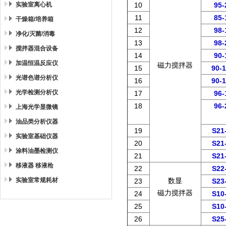
实验室离心机
10
95-
11
85-
干燥箱/培养箱
12
98-
净化/灭菌/消毒
13
98-
搅拌器混合设备
14
90-
加温恒温反应仪
磁力搅拌器
15
90-
光谱色谱分析仪
16
90-
光学检测分析仪
17
96-
18
96-
上海光学显微镜
油品类分析仪器
19
S21
实验室基础仪器
20
S21
涂料油墨检测仪
21
S21
移液器 移液枪
22
S22
实验室常规耗材
数显
23
S23
磁力搅拌器
24
S10
25
S10
26
S25