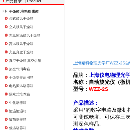
| Product
产品目录
干燥箱 培养箱 烘箱
台式鼓风干燥箱
上海右一仪器有限公司
立式鼓风干燥箱
充氮恒温鼓风干燥箱
高温鼓风干燥箱
充氮真空干燥箱
真空干燥箱 真空烘箱
上海精科物理光学厂WZZ-2S
热空气消毒箱
品牌：
上海仪电物理光学
干燥培养两用箱
名称：自动旋光仪（
微
电热恒温培养箱
型号：
WZZ-2S
隔水式培养箱
产品描述：
生化培养箱
采用*的数字电路及微机
恒温恒湿箱
可测试糖度。可保存三次
霉菌培养箱
测深色样品。
低温培养箱