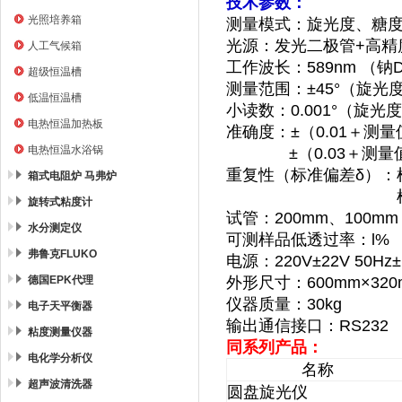
技术参数：
光照培养箱
测量模式：旋光度、糖
光源：发光二极管+高精
人工气候箱
工作波长：589nm （钠
超级恒温槽
测量范围：±45°（旋光度
低温恒温槽
小读数：0.001°（旋光度
电热恒温加热板
准确度：±（0.01＋测量值×
电热恒温水浴锅
±（0.03＋测量值×0
重复性（标准偏差δ）：样
箱式电阻炉 马弗炉
样品透过率大于1
旋转式粘度计
试管：200mm、100m
水分测定仪
可测样品低透过率：l%
弗鲁克FLUKO
电源：220V±22V 50Hz±
德国EPK代理
外形尺寸：600mm×320
仪器质量：30kg
电子天平衡器
输出通信接口：RS232
粘度测量仪器
同系列产品：
电化学分析仪
名称
超声波清洗器
圆盘旋光仪