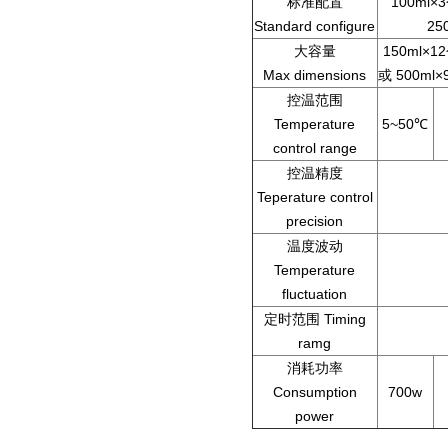
标准配置
100ml×
Standard configure
25
大容量
150ml×1
Max dimensions
或 500ml
控温范围
Temperature
5~50℃
control range
控温精度
Teperature control
precision
温度波动
Temperature
fluctuation
定时范围 Timing
ramg
消耗功率
Consumption
700w
power