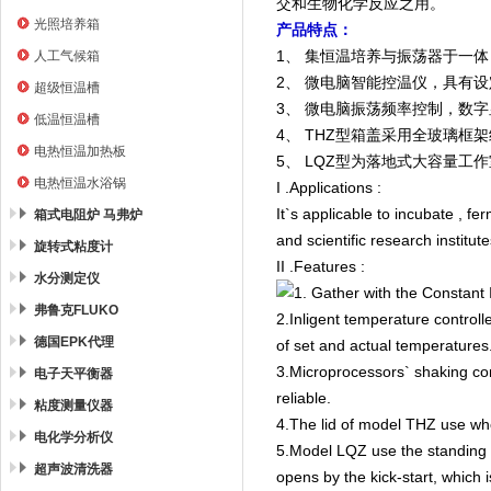
交和生物化学反应之用。
光照培养箱
产品特点：
1、 集恒温培养与振荡器于一
人工气候箱
2、 微电脑智能控温仪，具有
超级恒温槽
3、 微电脑振荡频率控制，数
低温恒温槽
4、 THZ型箱盖采用全玻璃
电热恒温加热板
5、 LQZ型为落地式大容量工
电热恒温水浴锅
I .Applications :
It`s applicable to incubate , f
箱式电阻炉 马弗炉
and scientific research institut
旋转式粘度计
II .Features :
水分测定仪
1. Gather with the Constant
弗鲁克FLUKO
2.Inligent temperature controll
德国EPK代理
of set and actual temperatures.
3.Microprocessors` shaking cont
电子天平衡器
reliable.
粘度测量仪器
4.The lid of model THZ use who
电化学分析仪
5.Model LQZ use the standing l
超声波清洗器
opens by the kick-start, which 