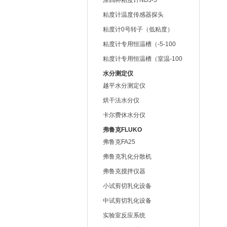
涂四杯粘度计NDJ-5
粘度计温度传感器探头
粘度计0号转子（低粘度）
粘度计专用恒温槽（-5-100
度）
粘度计专用恒温槽（室温-100
度）
水分测定仪
越平水分测定仪
烘干法水分仪
卡尔费休水分仪
弗鲁克FLUKO
弗鲁克FA25
弗鲁克乳化分散机
弗鲁克搅拌仪器
小试剪切乳化设备
中试剪切乳化设备
实验室反应系统