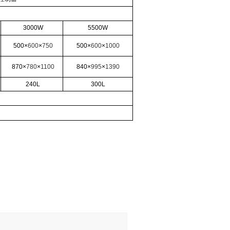
3000W
5500W
500
×
600
×
750
500
×
600
×
1000
870
×
780
×
1100
840
×
995
×
1390
240L
300L