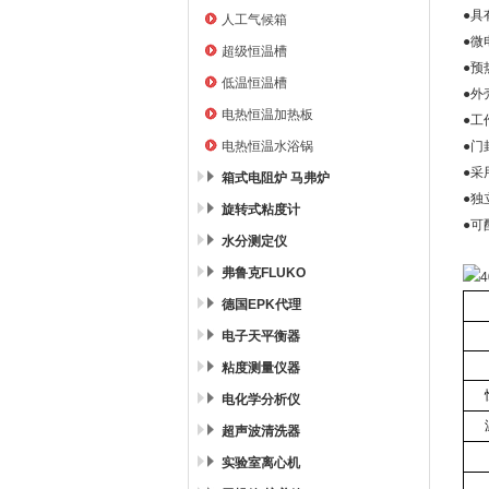
●具
人工气候箱
●微
超级恒温槽
●预
低温恒温槽
●外
电热恒温加热板
●工
电热恒温水浴锅
●门
●采
箱式电阻炉 马弗炉
●独
旋转式粘度计
●可
水分测定仪
弗鲁克FLUKO
德国EPK代理
电子天平衡器
粘度测量仪器
电化学分析仪
超声波清洗器
实验室离心机