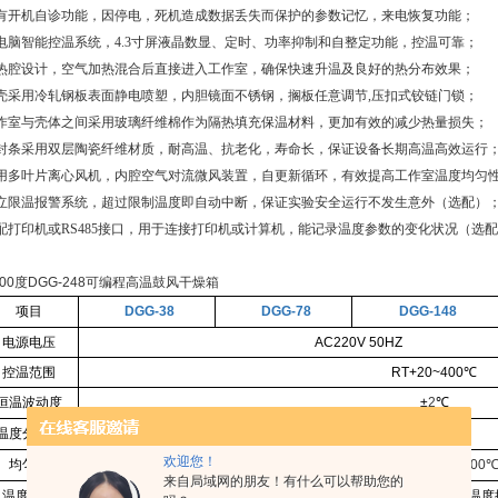
有开机自诊功能，因停电，死机造成数据丢失而保护的参数记忆，来电恢复功能；
电脑智能控温系统，4.3寸屏液晶数显、定时、功率抑制和自整定功能，控温可靠；
热腔设计，空气加热混合后直接进入工作室，确保快速升温及良好的热分布效果；
壳采用冷轧钢板表面静电喷塑，内胆镜面不锈钢，搁板任意调节,压扣式铰链门锁；
作室与壳体之间采用玻璃纤维棉作为隔热填充保温材料，更加有效的减少热量损失；
封条采用双层陶瓷纤维材质，耐高温、抗老化，寿命长，保证设备长期高温高效运行
用多叶片离心风机，内腔空气对流微风装置，自更新循环，有效提高工作室温度均匀
立限温报警系统，超过限制温度即自动中断，保证实验安全运行不发生意外（选配）
配打印机或RS485接口，用于连接打印机或计算机，能记录温度参数的变化状况（选
项目
DGG-38
DGG-78
DGG-148
电源电压
AC220V 50HZ
控温范围
RT+20~400
℃
恒温波动度
±
2
℃
温度分辨率
±
1
℃
欢迎您！
均匀度
±2.5%
（测试点为
100
来自局域网的朋友！有什么可以帮助您的
温度控制
微电脑智能多段可编程温度