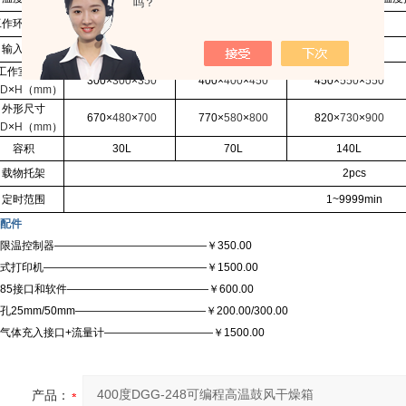
吗？
工作环境温度
+5
～
40
℃
输入功率
1800W
2050W
2500W
工作室尺寸
300
×
300
×
350
400
×
400
×
450
450
×
550
×
550
D
×
H
（
mm
）
外形尺寸
670
×
480
×
700
770
×
580
×
800
820
×
730
×
900
D
×
H
（
mm
）
容积
30L
70L
140L
载物托架
2pcs
定时范围
1~9999min
配件
限温控制器——————————————￥
350.00
式打印机———————————————￥
1500.00
85
接口和软件—————————————￥
600.00
孔
25mm/50mm
————————————￥
200.00/300.00
气体充入接口
+
流量计——————————￥
1500.00
产品：