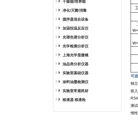
干燥箱/培养箱
净化/灭菌/消毒
搅拌器混合设备
加温恒温反应仪
W
×
光谱色谱分析仪
W
×
光学检测分析仪
上海光学显微镜
油品类分析仪器
实验室基础仪器
可选
涂料油墨检测仪
独立
实验室常规耗材
嵌入
RS4
移液器 移液枪
测试
惰性