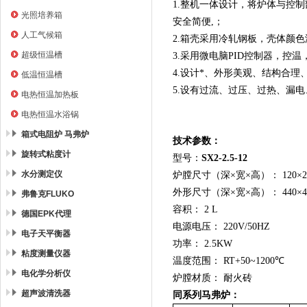
1.整机一体设计，将炉体与控
光照培养箱
安全简便,；
人工气候箱
2.箱壳采用冷轧钢板，壳体颜
超级恒温槽
3.采用微电脑PID控制器，控
4.设计*、外形美观、结构合
低温恒温槽
5.设有过流、过压、过热、漏
电热恒温加热板
电热恒温水浴锅
箱式电阻炉 马弗炉
技术参数：
旋转式粘度计
型号：
SX2-2.5-12
水分测定仪
炉膛尺寸
（
深×宽×高）
：
120×2
外形尺寸
（
深×宽
×高
）
：
44
0
×4
弗鲁克FLUKO
容积： 2 L
德国EPK代理
电源电压： 220V/50HZ
电子天平衡器
功率： 2.5KW
粘度测量仪器
温度范围： RT+50~1200℃
电化学分析仪
炉膛材质： 耐火砖
超声波清洗器
同系列马弗炉：