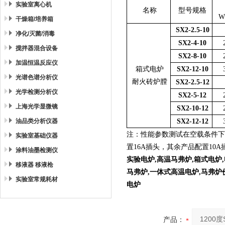
实验室离心机
名称
型号规格
W
干燥箱/培养箱
SX2-2.5-10
净化/灭菌/消毒
SX2-4-10
搅拌器混合设备
SX2-8-10
加温恒温反应仪
箱式电炉
SX2-12-10
光谱色谱分析仪
耐火砖炉膛
SX2-2.5-12
光学检测分析仪
SX2-5-12
上海光学显微镜
SX2-10-12
油品类分析仪器
SX2-12-12
注：性能参数测试在空载条件下
实验室基础仪器
置
16A
插头，其余产品配置
10A
涂料油墨检测仪
实验电炉,高温马弗炉,箱式电炉,电
移液器 移液枪
马弗炉,一体式高温电炉,马弗炉价
实验室常规耗材
电炉
产品：