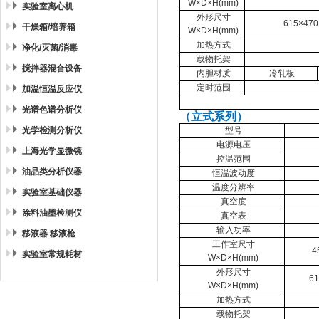
W×D×H(mm)
实验室离心机
外形尺寸
615×470
干燥箱/培养箱
W×D×H(mm)
加热方式
净化/灭菌/消毒
载物托架
搅拌器混合设备
内胆材质
冷轧板
定时范围
加温恒温反应仪
光谱色谱分析仪
（立式系列）
光学检测分析仪
型号
电源电压
上海光学显微镜
控温范围
油品类分析仪器
恒温波动度
温度分辨率
实验室基础仪器
真空度
涂料油墨检测仪
真空表
输入功率
移液器 移液枪
工作室尺寸
4
实验室常规耗材
W×D×H(mm)
外形尺寸
6
W×D×H(mm)
加热方式
载物托架