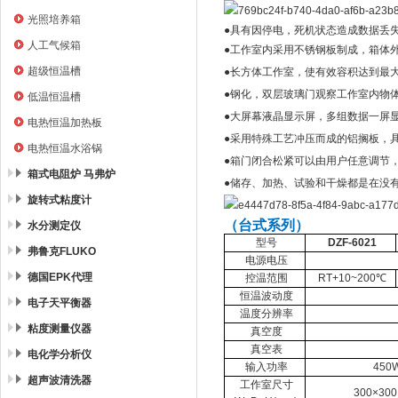
光照培养箱
●
具有因停电，死机状态造成数据丢
人工气候箱
●
工作室内采用不锈钢板制成，箱体
超级恒温槽
●
长方体工作室，使有效容积达到最
●
钢化，双层玻璃门观察工作室内物
低温恒温槽
●
大屏幕液晶显示屏，多组数据一屏
电热恒温加热板
●
采用特殊工艺冲压而成的铝搁板，
电热恒温水浴锅
●
箱门闭合松紧可以由用户任意调节
箱式电阻炉 马弗炉
●
储存、加热、试验和干燥都是在没
旋转式粘度计
（台式系列）
水分测定仪
型号
DZF-6021
弗鲁克FLUKO
电源电压
德国EPK代理
控温范围
RT+10~200℃
恒温波动度
电子天平衡器
温度分辨率
粘度测量仪器
真空度
真空表
电化学分析仪
输入功率
450
超声波清洗器
工作室尺寸
300×300