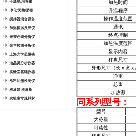
干燥箱/培养箱
加热时间
升温程序
净化/灭菌/消毒
操作温度范围
搅拌器混合设备
通讯
加温恒温反应仪
终点控制
光谱色谱分析仪
加热温度范围
光学检测分析仪
显示内容
上海光学显微镜
秤盘尺寸
油品类分析仪器
外形尺寸（长 x 宽 x
实验室基础仪器
净重
涂料油墨检测仪
总重
移液器 移液枪
加热源
实验室常规耗材
同系列型号：
型号
大称量
可读性
秤盘尺寸