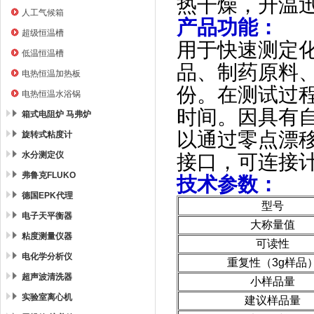
热干燥，升温
人工气候箱
产品功能：
超级恒温槽
用于快速测定
低温恒温槽
品、制药原料
电热恒温加热板
份。在测试过
电热恒温水浴锅
时间。因具有
箱式电阻炉 马弗炉
以通过零点漂移
旋转式粘度计
水分测定仪
接口，可连接
弗鲁克FLUKO
技术参数：
德国EPK代理
型号
电子天平衡器
大称量值
粘度测量仪器
可读性
电化学分析仪
重复性（3g样品
超声波清洗器
小样品量
实验室离心机
建议样品量