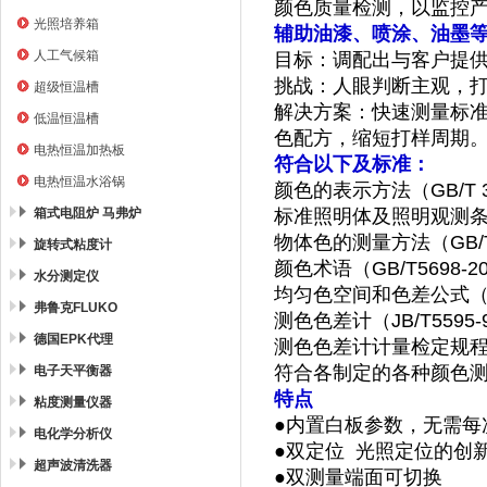
颜色质量检测，以监控
光照培养箱
辅助油漆、喷涂、油墨
人工气候箱
目标：调配出与客户提供
挑战：人眼判断主观，
超级恒温槽
解决方案：快速测量标
低温恒温槽
色配方，缩短打样周期
电热恒温加热板
符合以下及标准：
电热恒温水浴锅
颜色的表示方法（
GB/T 
箱式电阻炉 马弗炉
标准照明体及照明观测
物体色的测量方法（
GB/
旋转式粘度计
颜色术语（
GB/T5698-
水分测定仪
均匀色空间和色差公式
弗鲁克FLUKO
测色色差计（
JB/T5595
德国EPK代理
测色色差计计量检定规
符合各制定的各种颜色
电子天平衡器
特点
粘度测量仪器
●内置白板参数，无需每
电化学分析仪
●双定位
光照定位的创
超声波清洗器
●双测量端面可切换