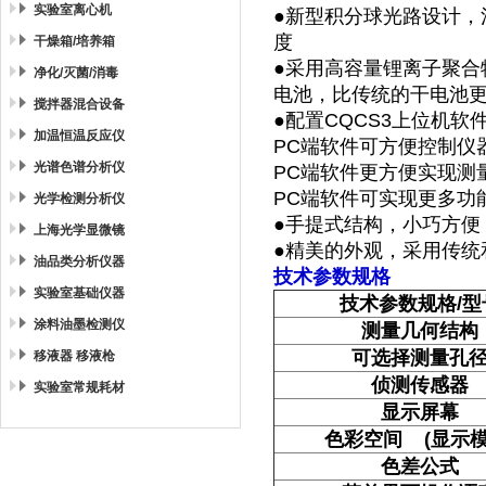
实验室离心机
●新型积分球光路设计
度
干燥箱/培养箱
●采用高容量锂离子聚合
净化/灭菌/消毒
电池，比传统的干电池
搅拌器混合设备
●配置
CQCS3
上位机软
加温恒温反应仪
PC
端软件可方便控制仪
光谱色谱分析仪
PC
端软件更方便实现测
PC端软件可实现更多功
光学检测分析仪
●手提式结构，小巧方便
上海光学显微镜
●精美的外观，采用传统
油品类分析仪器
技术参数规格
实验室基础仪器
技术参数规格/型
涂料油墨检测仪
测量几何结构
可选择测量孔
移液器 移液枪
侦测传感器
实验室常规耗材
显示屏幕
色彩空间 (显示模
色差公式