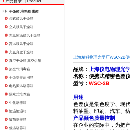
| Product
产品目录
干燥箱 培养箱 烘箱
台式鼓风干燥箱
上海右一仪器有限公司
立式鼓风干燥箱
充氮恒温鼓风干燥箱
高温鼓风干燥箱
充氮真空干燥箱
上海精科物理光学厂WSC-2B
真空干燥箱 真空烘箱
品牌：
上海仪电物理光学
热空气消毒箱
名称：便携式精密色差
干燥培养两用箱
型号：
WSC-2B
电热恒温培养箱
隔水式培养箱
用途
生化培养箱
色差仪是集色度学、现
料油墨、印刷、汽车、
恒温恒湿箱
产品颜色质量控制
霉菌培养箱
在企业的实际中，为把
低温培养箱