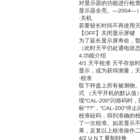
对显示器的功能进行检查
显示器全亮。—2004—）,
·关机
若要较长时间不再使用
【OFF】关闭显示屏键
为了延长显示屏寿命，暂
（此时天平仍处通电状
4.功能介绍
4/1 天平校准 天平存
显示，或为获得测量，
·校准
取下秤盘上所有被测物。例如，型
式 （天平开机的默认值
现“CAL-200”闪烁
标“??”，“CAL-200
校准砝码，得到准确的校
了一次校准。如若显示
果，反复以上校准操作
4/2 U N T 量制转换