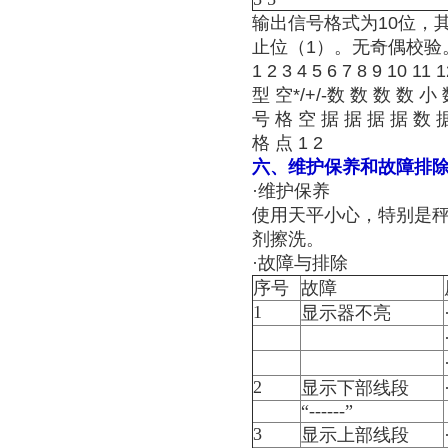
输出信号格式为10位，其
止位（1）。无奇偶校验
1 2 3 4 5 6 7 8 9 10 11 
型 空*/+/-数 数 数 数 小 
号 格 空 据 据 据 据 数 
格 点 1 2
六、维护保养和故障排
·维护保养
使用天平小心，特别是
剂擦洗。
·故障与排除
序号
故障
1
显示器不亮
2
显示下部线段
“------”
3
显示上部线段