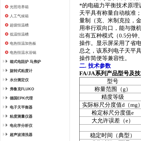
*的电磁力平衡技术原理
光照培养箱
天平具有称量自动核准
人工气候箱
量制（克、米制克拉，金
超级恒温槽
用串行双向口，能与微
低温恒温槽
出有五种模式（0.5分
操作。显示屏采用了省
电热恒温加热板
总之，该系列电子天平
电热恒温水浴锅
操作简便等兼容性。
箱式电阻炉 马弗炉
二. 技术参数
旋转式粘度计
FA/JA
系列产品型号及技
水分测定仪
型号
称量范围（g）
弗鲁克FLUKO
精度等级
德国EPK代理
实际标尺分度值d（mg
电子天平衡器
检定标尺分度值e
粘度测量仪器
大允许误差（e）
电化学分析仪
稳定时间（典型）
超声波清洗器