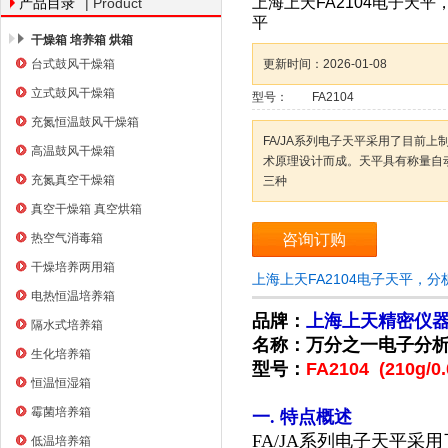
上海上天FA2104电子天平
| Product
产品目录
平
干燥箱 培养箱 烘箱
台式鼓风干燥箱
更新时间：
2026-01-08
上海右一仪器有限公司
立式鼓风干燥箱
型号：
FA2104
充氮恒温鼓风干燥箱
FA/JA系列电子天平采用了目前
高温鼓风干燥箱
术原理设计而成。天平具有称量自
充氮真空干燥箱
三种
真空干燥箱 真空烘箱
热空气消毒箱
咨询订购
干燥培养两用箱
上海上天FA2104电子天平，
电热恒温培养箱
品牌：
上海上天精密仪
隔水式培养箱
名称：万分之一电子分
生化培养箱
型号：
FA2104 (210g/0.
恒温恒湿箱
霉菌培养箱
一. 特点概述
FA/JA系列电子天平
低温培养箱