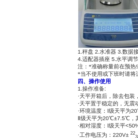
1.
秤盘
2.
水准器
3.
数据
4.
适配器插座
5.
水平调
注：*准确称量前在预热
*当不使用或下班时请将
四、操作使用
1.操作准备:
·天平开箱后，除去包装
·天平置于稳定的，无震
·环境温度：Ⅰ级天平为2
Ⅱ级天平为20℃±7.5℃
·相对湿度：Ⅰ级天平<50
22
·工作电压为：220V±