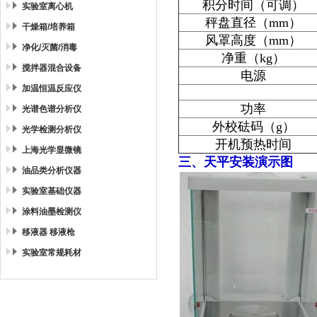
积分时间（可调）
实验室离心机
秤盘直径（mm）
干燥箱/培养箱
风罩高度（mm）
净化/灭菌/消毒
净重（kg）
搅拌器混合设备
电源
加温恒温反应仪
功率
光谱色谱分析仪
外校砝码（g）
光学检测分析仪
开机预热时间
上海光学显微镜
三、天平安装演示图
油品类分析仪器
实验室基础仪器
涂料油墨检测仪
移液器 移液枪
实验室常规耗材